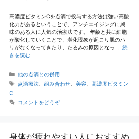
高濃度ビタミンCを点滴で投与する方法は強い高酸
化力があるということで、アンチエイジングに興
味のある人に人気の治療法です。 年齢と共に細胞
が酸化していくことで、老化現象が起こり肌のハ
リがなくなってきたり、たるみの原因となっ …
続
きを読む
カ
他の点滴との併用
テ
タ
点滴療法
、
組み合わせ
、
美容
、
高濃度ビタミン
ゴ
グ
C
リ
コメントをどうぞ
ー
身体が疲れやすい人におすすめ