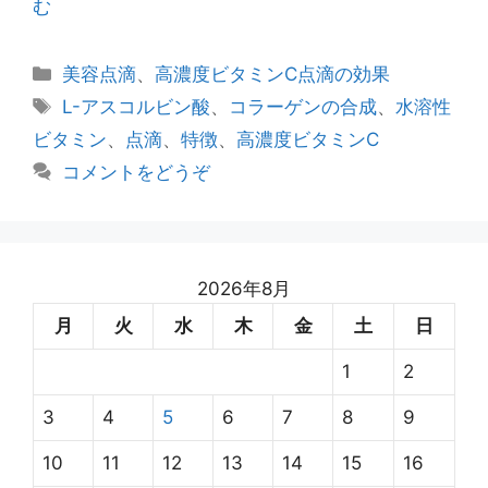
む
カ
美容点滴
、
高濃度ビタミンC点滴の効果
テ
タ
L-アスコルビン酸
、
コラーゲンの合成
、
水溶性
ゴ
グ
ビタミン
、
点滴
、
特徴
、
高濃度ビタミンC
リ
コメントをどうぞ
ー
2026年8月
月
火
水
木
金
土
日
1
2
3
4
5
6
7
8
9
10
11
12
13
14
15
16