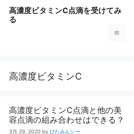
コ
高濃度ビタミンC点滴を受けてみ
ン
る
テ
ン
メ
ツ
へ
ス
ニ
キ
ッ
ュ
プ
高濃度ビタミンC
ー
高濃度ビタミンC点滴と他の美
容点滴の組み合わせはできる？
3月 29, 2020
by
びたみんシー