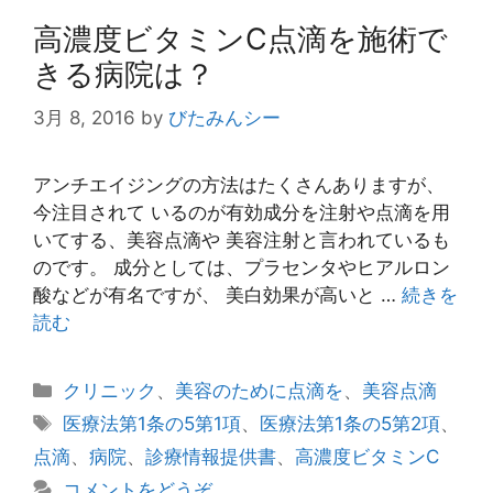
高濃度ビタミンC点滴を施術で
きる病院は？
3月 8, 2016
by
びたみんシー
アンチエイジングの方法はたくさんありますが、
今注目されて いるのが有効成分を注射や点滴を用
いてする、美容点滴や 美容注射と言われているも
のです。 成分としては、プラセンタやヒアルロン
酸などが有名ですが、 美白効果が高いと …
続きを
読む
カ
クリニック
、
美容のために点滴を
、
美容点滴
テ
タ
医療法第1条の5第1項
、
医療法第1条の5第2項
、
ゴ
グ
点滴
、
病院
、
診療情報提供書
、
高濃度ビタミンC
リ
コメントをどうぞ