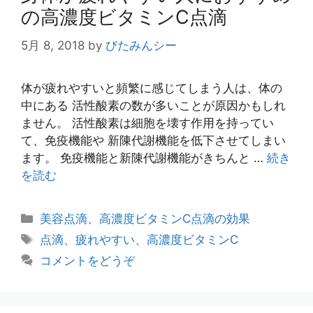
の高濃度ビタミンC点滴
5月 8, 2018
by
びたみんシー
体が疲れやすいと頻繁に感じてしまう人は、体の
中にある 活性酸素の数が多いことが原因かもしれ
ません。 活性酸素は細胞を壊す作用を持ってい
て、免疫機能や 新陳代謝機能を低下させてしまい
ます。 免疫機能と新陳代謝機能がきちんと …
続き
を読む
カ
美容点滴
、
高濃度ビタミンC点滴の効果
テ
タ
点滴
、
疲れやすい
、
高濃度ビタミンC
ゴ
グ
コメントをどうぞ
リ
ー