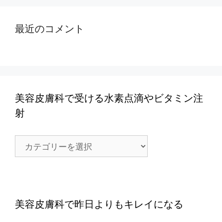
最近のコメント
美容皮膚科で受ける水素点滴やビタミン注
射
美
容
皮
膚
科
で
美容皮膚科で昨日よりもキレイになる
受