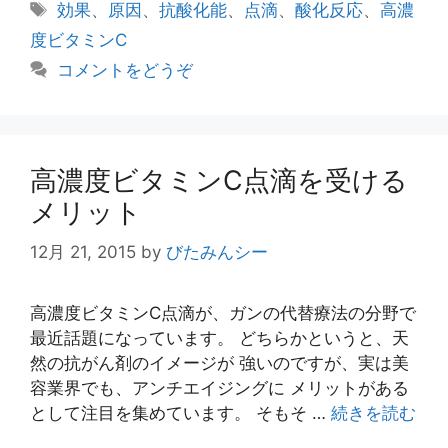
テ
タ
効果
、
原因
、
抗酸化能
、
点滴
、
酸化反応
、
高濃
ゴ
グ
度ビタミンC
リ
コメントをどうぞ
ー
高濃度ビタミンC点滴を受ける
メリット
12月 21, 2015
by
びたみんシー
高濃度ビタミンC点滴が、ガンの代替療法の分野で
最近話題になっています。 どちらかというと、天
然の抗がん剤のイメージが 強いのですが、実は美
容業界でも、アンチエイジングに メリットがある
として注目を集めています。 そもそ …
続きを読む