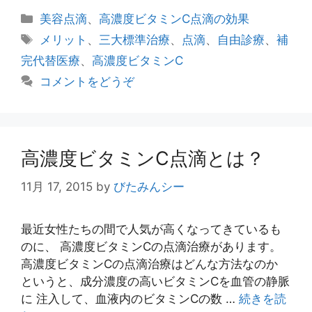
カ
美容点滴
、
高濃度ビタミンC点滴の効果
テ
タ
メリット
、
三大標準治療
、
点滴
、
自由診療
、
補
ゴ
グ
完代替医療
、
高濃度ビタミンC
リ
コメントをどうぞ
ー
高濃度ビタミンC点滴とは？
11月 17, 2015
by
びたみんシー
最近女性たちの間で人気が高くなってきているも
のに、 高濃度ビタミンCの点滴治療があります。
高濃度ビタミンCの点滴治療はどんな方法なのか
というと、成分濃度の高いビタミンCを血管の静脈
に 注入して、血液内のビタミンCの数 …
続きを読