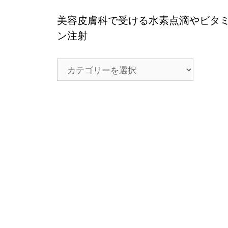
美容皮膚科で受ける水素点滴やビタ
ン注射
美
容
皮
膚
科
で
受
け
る
水
素
点
滴