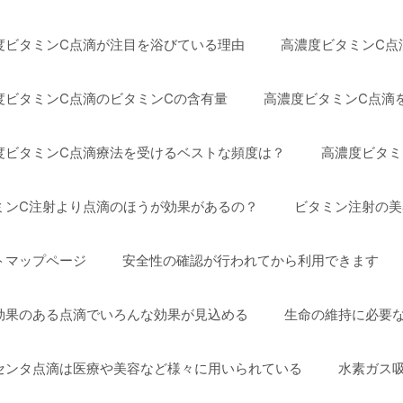
度ビタミンC点滴が注目を浴びている理由
高濃度ビタミンC点滴
度ビタミンC点滴のビタミンCの含有量
高濃度ビタミンC点滴
度ビタミンC点滴療法を受けるベストな頻度は？
高濃度ビタミ
ミンC注射より点滴のほうが効果があるの？
ビタミン注射の美
トマップページ
安全性の確認が行われてから利用できます
効果のある点滴でいろんな効果が見込める
生命の維持に必要
センタ点滴は医療や美容など様々に用いられている
水素ガス