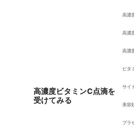
コ
ン
高濃
テ
ン
高濃
ツ
へ
ス
高濃
キ
ッ
ビタ
プ
サイ
高濃度ビタミンC点滴を
受けてみる
美容
プラ