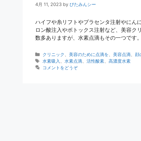
4月 11, 2023
by
びたみんシー
ハイフや糸リフトやプラセンタ注射やにん
ロン酸注入やボトックス注射など、美容ク
数多ありますが、水素点滴もその一つです。
カ
クリニック
、
美容のために点滴を
、
美容点滴
、
顔
テ
タ
水素吸入
、
水素点滴
、
活性酸素
、
高濃度水素
ゴ
グ
コメントをどうぞ
リ
ー